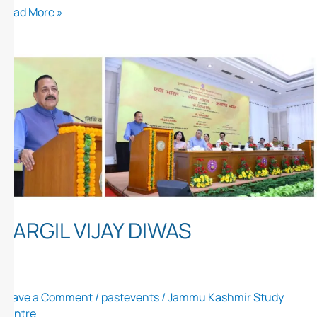
Read More »
KARGIL
VIJAY
DIWAS
KARGIL VIJAY DIWAS
Leave a Comment
/
pastevents
/
Jammu Kashmir Study
Centre