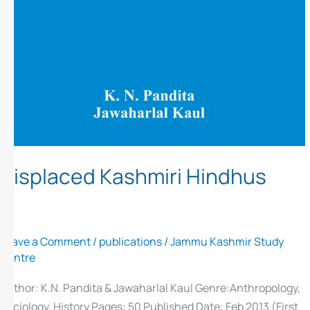
Displaced Kashmiri Hindhus
Leave a Comment
/
publications
/
Jammu Kashmir Study
Centre
Author: K.N. Pandita & Jawaharlal Kaul Genre:Anthropology,
Sociology, History Pages: 50 Published Date: Feb 2013 (First