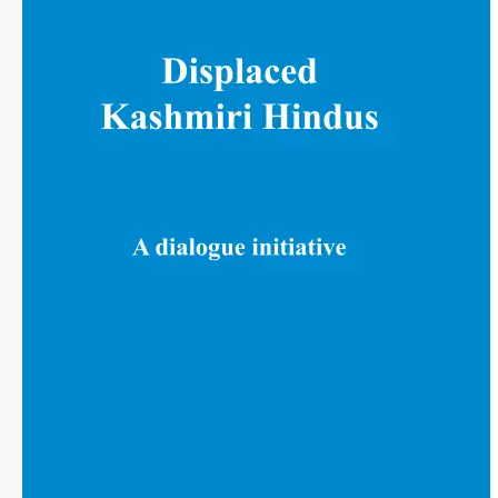
Kashmiri
Hindhus